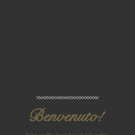
Benvenuto!
In het gezellige dorpje langs de Leie, te Sint