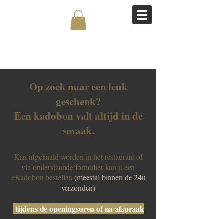
Op zoek naar een leuk
geschenk?
Een kadobon valt altijd in de
smaak.
Kan afgehaald worden in het restaurant of
via onderstaande formulier kan u een
eKadobon bestellen
(meestal binnen de 24u
verzonden)
tijdens de openingsuren of na afspraak